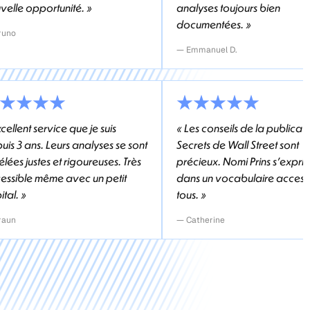
velle opportunité. »
analyses toujours bien
documentées. »
runo
— Emmanuel D.
cellent service que je suis
« Les conseils de la publicat
uis 3 ans. Leurs analyses se sont
Secrets de Wall Street sont
élées justes et rigoureuses. Très
précieux. Nomi Prins s'expri
essible même avec un petit
dans un vocabulaire access
ital. »
tous. »
raun
— Catherine