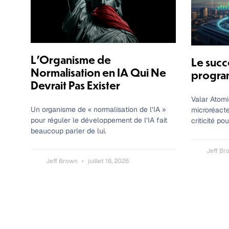
L’Organisme de
Le succ
Normalisation en IA Qui Ne
progra
Devrait Pas Exister
Valar Atom
Un organisme de « normalisation de l’IA »
microréacte
pour réguler le développement de l’IA fait
criticité po
beaucoup parler de lui.
Jeff B
Jeff Brown
juillet 16, 2026