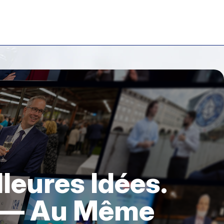
lleures Idées.
s — Au Même