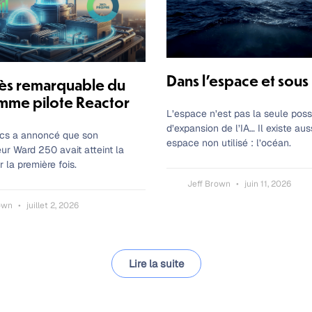
Dans l’espace et sous
ès remarquable du
mme pilote Reactor
L’espace n’est pas la seule possi
d’expansion de l’IA… Il existe au
ics a annoncé que son
espace non utilisé : l’océan.
ur Ward 250 avait atteint la
ur la première fois.
Jeff Brown
juin 11, 2026
rown
juillet 2, 2026
Lire la suite