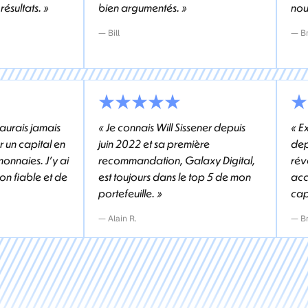
ésultats. »
bien argumentés. »
nou
— Bill
— B
aurais jamais
« Je connais Will Sissener depuis
« Ex
r un capital en
juin 2022 et sa première
dep
onnaies. J'y ai
recommandation, Galaxy Digital,
rév
on fiable et de
est toujours dans le top 5 de mon
acc
portefeuille. »
cap
— Alain R.
— B