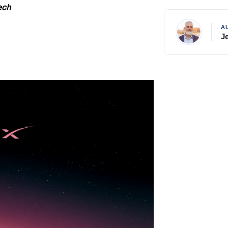
ech
J